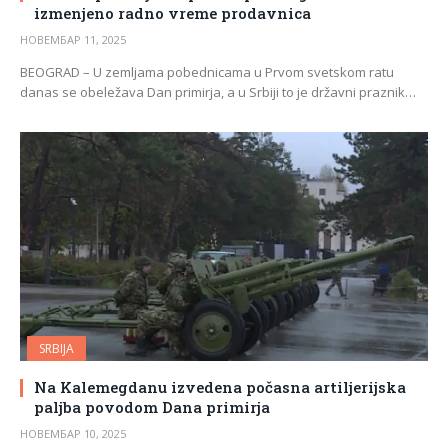
izmenjeno radno vreme prodavnica
НОВЕМБАР 11, 2025
BEOGRAD – U zemljama pobednicama u Prvom svetskom ratu
danas se obeležava Dan primirja, a u Srbiji to je državni praznik…
SRBIJA
Na Kalemegdanu izvedena počasna artiljerijska
paljba povodom Dana primirja
НОВЕМБАР 10, 2025