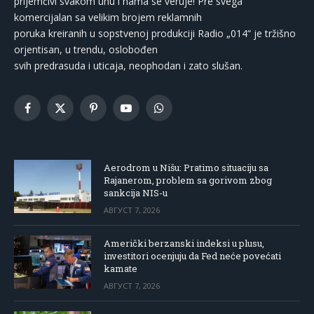
prijemčivi svakom uhu i nama se veruje! Pre svega
komercijalan sa velikim brojem reklamnih
poruka kreiranih u sopstvenoj produkciji Radio „014“ je tržišno
orjentisan, u trendu, oslobođen
svih predrasuda i uticaja, neophodan i zato slušan.
Facebook
X
Pinterest
YouTube
WhatsApp
(Twitter)
Aerodrom u Nišu: Pratimo situaciju sa
Rajanerom, problem sa gorivom zbog
sankcija NIS-u
АВГУСТ 7, 2026
Američki berzanski indeksi u plusu,
investitori ocenjuju da Fed neće povećati
kamate
АВГУСТ 7, 2026