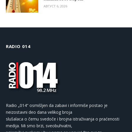
АВГУСТ 6, 2026
RADIO 014
Radio „014“ osmišljen da zabavi i informiše postao je
neizostavni deo dana velikog broja
slušalaca o čemu svedoče i brojna istraživanja o praćenosti
medija. Mi smo brzi, sveobuhvatni,