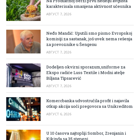
Na Produktnoj berzi prvu nedelju avgusta
karakterisala smanjena aktivnost učesnika
АВГУСТ 7, 2026
Neđo Mandić: Uputili smo pismo Evropskoj
komisiji za sastanak, još uvek nema rešenja
za prevoznike u Šengenu
АВГУСТ 7, 2026
Dodeljen okvirni sporazum,uniforme za
Ekspo radiće Luss Textile i Modni atelje
Biljana Tipsarević
АВГУСТ 7, 2026
Komercbanka udvostručila profit i najavila
otkup akcija uoči pregovora sa Unikreditom
АВГУСТ 6, 2026
U 10 časova najtopliji Sombor, Zrenjanin i
Kikinda sa 35 stepeni