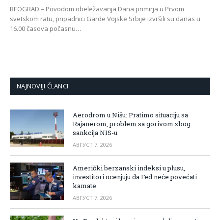
BEOGRAD – Povodom obeležavanja Dana primirja u Prvom
svetskom ratu, pripadnici Garde Vojske Srbije izvršili su danas u
16.00 časova počasnu…
NAJNOVIJI ČLANCI
Aerodrom u Nišu: Pratimo situaciju sa
Rajanerom, problem sa gorivom zbog
sankcija NIS-u
АВГУСТ 7, 2026
Američki berzanski indeksi u plusu,
investitori ocenjuju da Fed neće povećati
kamate
АВГУСТ 7, 2026