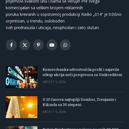
prijemčivi svakom uhu i nama se veruje! Pre svega
komercijalan sa velikim brojem reklamnih
poruka kreiranih u sopstvenoj produkciji Radio „014“ je tržišno
orjentisan, u trendu, oslobođen
svih predrasuda i uticaja, neophodan i zato slušan.
Facebook
X
Pinterest
YouTube
WhatsApp
(Twitter)
Komercbanka udvostručila profit i najavila
otkup akcija uoči pregovora sa Unikreditom
АВГУСТ 6, 2026
U 10 časova najtopliji Sombor, Zrenjanin i
Kikinda sa 35 stepeni
АВГУСТ 6, 2026