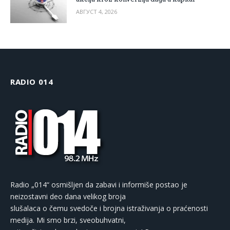
АВГУСТ 4, 2026
RADIO 014
Radio „014“ osmišljen da zabavi i informiše postao je
neizostavni deo dana velikog broja
slušalaca o čemu svedoče i brojna istraživanja o praćenosti
medija. Mi smo brzi, sveobuhvatni,