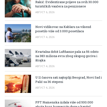
Rakić: Evidentirane prijave za svih 30.000
turističkih vaučera za penzionere
АВГУСТ 6, 2026
Novi vidikovac na Kablaru za vikend
posetilo više od 3.000 posetilaca
АВГУСТ 4, 2026
Kvartalna dobit Lufthanze pala za 56 odsto
na 383 miliona evra zbog skupog goriva i
štrajka
АВГУСТ 4, 2026
U 11 časova sati najtopliji Beograd, Novi Sad i
Palić sa 36 stepeni
АВГУСТ 4, 2026
PPT Namenska izdala više od 500.000
akcija kroz konverziju duga u kapital