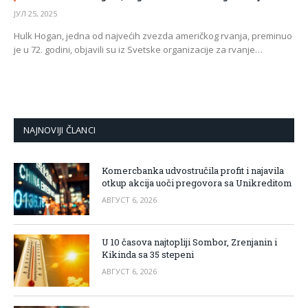
ЈУЛ 25, 2025
Hulk Hogan, jedna od najvećih zvezda američkog rvanja, preminuo
je u 72. godini, objavili su iz Svetske organizacije za rvanje…
NAJNOVIJI ČLANCI
Komercbanka udvostručila profit i najavila
otkup akcija uoči pregovora sa Unikreditom
АВГУСТ 6, 2026
U 10 časova najtopliji Sombor, Zrenjanin i
Kikinda sa 35 stepeni
АВГУСТ 6, 2026