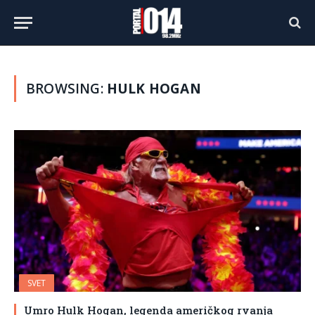
BROWSING:
HULK HOGAN
SVET
Umro Hulk Hogan, legenda američkog rvanja