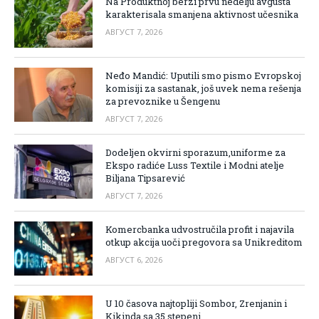
Na Produktnoj berzi prvu nedelju avgusta
karakterisala smanjena aktivnost učesnika
АВГУСТ 7, 2026
Neđo Mandić: Uputili smo pismo Evropskoj
komisiji za sastanak, još uvek nema rešenja
za prevoznike u Šengenu
АВГУСТ 7, 2026
Dodeljen okvirni sporazum,uniforme za
Ekspo radiće Luss Textile i Modni atelje
Biljana Tipsarević
АВГУСТ 7, 2026
Komercbanka udvostručila profit i najavila
otkup akcija uoči pregovora sa Unikreditom
АВГУСТ 6, 2026
U 10 časova najtopliji Sombor, Zrenjanin i
Kikinda sa 35 stepeni