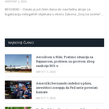
ФЕБРУАР 2, 2026
BEOGRAD – Ostalo je još četiri dana do završetka akcije za
legalizaciju nelegalnih objekata u okviru Zakona „Svoj na svome“…
NAJNOVIJI ČLANCI
Aerodrom u Nišu: Pratimo situaciju sa
Rajanerom, problem sa gorivom zbog
sankcija NIS-u
АВГУСТ 7, 2026
Američki berzanski indeksi u plusu,
investitori ocenjuju da Fed neće povećati
kamate
АВГУСТ 7, 2026