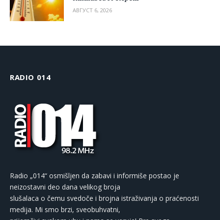
АВГУСТ 6, 2026
RADIO 014
Radio „014“ osmišljen da zabavi i informiše postao je
neizostavni deo dana velikog broja
slušalaca o čemu svedoče i brojna istraživanja o praćenosti
medija. Mi smo brzi, sveobuhvatni,