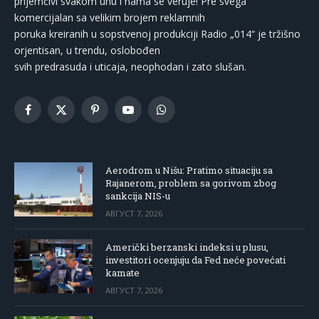
prijemčivi svakom uhu i nama se veruje! Pre svega
komercijalan sa velikim brojem reklamnih
poruka kreiranih u sopstvenoj produkciji Radio „014“ je tržišno
orjentisan, u trendu, oslobođen
svih predrasuda i uticaja, neophodan i zato slušan.
Facebook
X
Pinterest
YouTube
WhatsApp
(Twitter)
Aerodrom u Nišu: Pratimo situaciju sa
Rajanerom, problem sa gorivom zbog
sankcija NIS-u
АВГУСТ 7, 2026
Američki berzanski indeksi u plusu,
investitori ocenjuju da Fed neće povećati
kamate
АВГУСТ 7, 2026