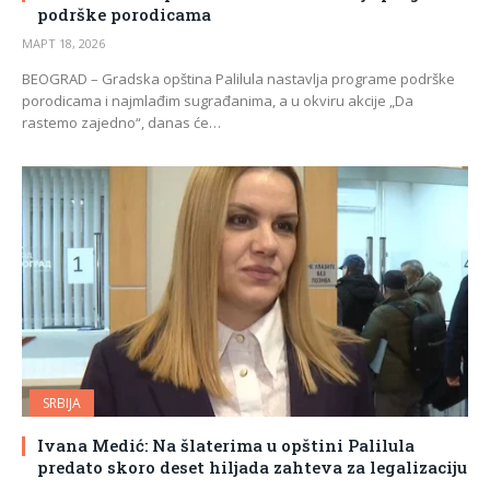
podrške porodicama
МАРТ 18, 2026
BEOGRAD – Gradska opština Palilula nastavlja programe podrške
porodicama i najmlađim sugrađanima, a u okviru akcije „Da
rastemo zajedno“, danas će…
SRBIJA
Ivana Medić: Na šlaterima u opštini Palilula
predato skoro deset hiljada zahteva za legalizaciju