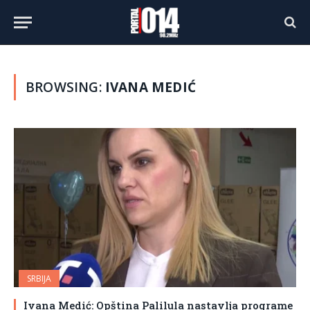
BROWSING:
IVANA MEDIĆ
SRBIJA
Ivana Medić: Opština Palilula nastavlja programe