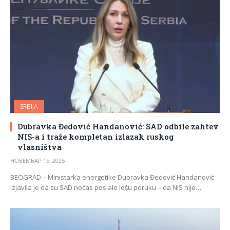
SRBIJA
Dubravka Đedović Handanović: SAD odbile zahtev
NIS-a i traže kompletan izlazak ruskog
vlasništva
НОВЕМБАР 15, 2025
BEOGRAD – Ministarka energetike Dubravka Đedović Handanović
izjavila je da su SAD noćas poslale lošu poruku – da NIS nije…