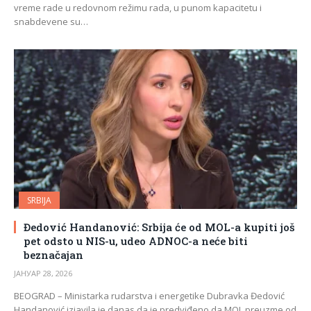
vreme rade u redovnom režimu rada, u punom kapacitetu i
snabdevene su…
SRBIJA
Đedović Handanović: Srbija će od MOL-a kupiti još
pet odsto u NIS-u, udeo ADNOC-a neće biti
beznačajan
ЈАНУАР 28, 2026
BEOGRAD – Ministarka rudarstva i energetike Dubravka Đedović
Handanović izjavila je danas da je predviđeno da MOL preuzme od