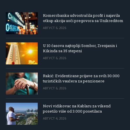
Komercbanka udvostručila profit i najavila
otkup akcija uoči pregovora sa Unikreditom
АВГУСТ 6, 2026
U 10 časova najtopliji Sombor, Zrenjanin i
Kikinda sa 35 stepeni
АВГУСТ 6, 2026
Rakić: Evidentirane prijave za svih 30.000
turističkih vaučera za penzionere
АВГУСТ 6, 2026
Novi vidikovac na Kablaru za vikend
posetilo više od 3.000 posetilaca
АВГУСТ 4, 2026