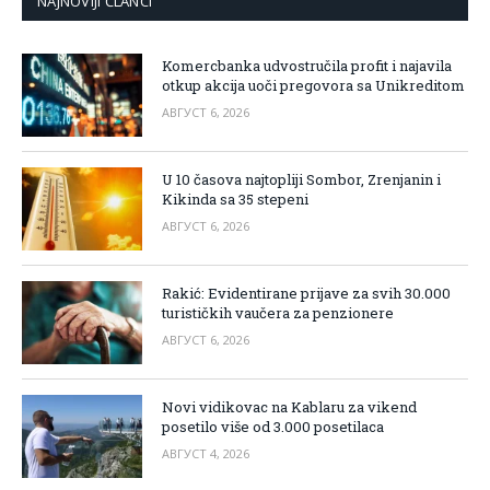
NAJNOVIJI ČLANCI
Komercbanka udvostručila profit i najavila
otkup akcija uoči pregovora sa Unikreditom
АВГУСТ 6, 2026
U 10 časova najtopliji Sombor, Zrenjanin i
Kikinda sa 35 stepeni
АВГУСТ 6, 2026
Rakić: Evidentirane prijave za svih 30.000
turističkih vaučera za penzionere
АВГУСТ 6, 2026
Novi vidikovac na Kablaru za vikend
posetilo više od 3.000 posetilaca
АВГУСТ 4, 2026