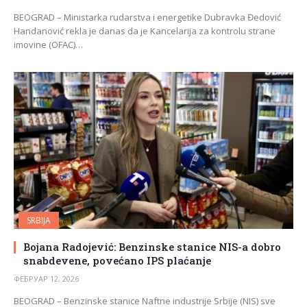
BEOGRAD – Ministarka rudarstva i energetike Dubravka Đedović
Handanović rekla je danas da je Kancelarija za kontrolu strane
imovine (OFAC)…
SRBIJA
Bojana Radojević: Benzinske stanice NIS-a dobro
snabdevene, povećano IPS plaćanje
ФЕБРУАР 12, 2026
BEOGRAD – Benzinske stanice Naftne industrije Srbije (NIS) sve