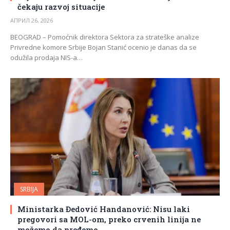
čekaju razvoj situacije
АПРИЛ 26, 2026
BEOGRAD – Pomoćnik direktora Sektora za strateške analize
Privredne komore Srbije Bojan Stanić ocenio je danas da se
odužila prodaja NIS-a…
SRBIJA
Ministarka Đedović Handanović: Nisu laki
pregovori sa MOL-om, preko crvenih linija ne
možemo da pređemo