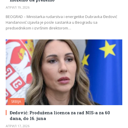
АПРИЛ 19, 2026
BEOGRAD – Ministarka rudarstva i energetike Dubravka Đedović
Handanović izjavila je posle sastanka u Beogradu sa
predsednikom i izvršnim direktorom…
SRBIJA
Đedović: Produžena licenca za rad NIS-a za 60
dana, do 16. juna
АПРИЛ 17, 2026