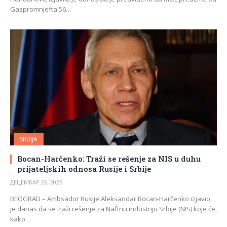
Gaspromnjefta 56…
SRBIJA
Bocan-Harčenko: Traži se rešenje za NIS u duhu
prijateljskih odnosa Rusije i Srbije
ДЕЦЕМБАР 26, 2025
BEOGRAD – Ambsador Rusije Aleksandar Bocan-Harčenko izjavio
je danas da se traži rešenje za Naftnu industriju Srbije (NIS) koje će,
kako…