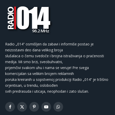
Radio „014“ osmišljen da zabavi i informiše postao je
neizostavni deo dana velikog broja
slušalaca o čemu svedoče i brojna istraživanja o praćenosti
medija. Mi smo brzi, sveobuhvatni,
prijemčivi svakom uhu i nama se veruje! Pre svega
komercijalan sa velikim brojem reklamnih
poruka kreiranih u sopstvenoj produkciji Radio „014“ je tržišno
orjentisan, u trendu, oslobođen
svih predrasuda i uticaja, neophodan i zato slušan.
Facebook
X
Pinterest
YouTube
WhatsApp
(Twitter)