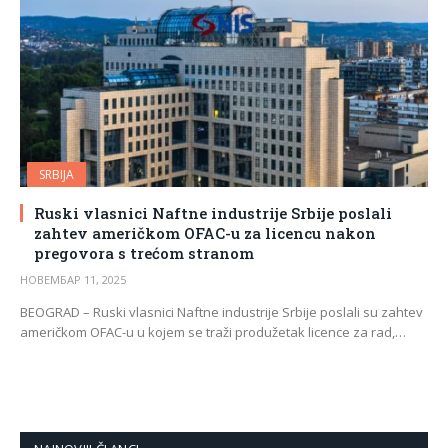
SRBIJA
Ruski vlasnici Naftne industrije Srbije poslali
zahtev američkom OFAC-u za licencu nakon
pregovora s trećom stranom
НОВЕМБАР 11, 2025
BEOGRAD – Ruski vlasnici Naftne industrije Srbije poslali su zahtev
američkom OFAC-u u kojem se traži produžetak licence za rad,…