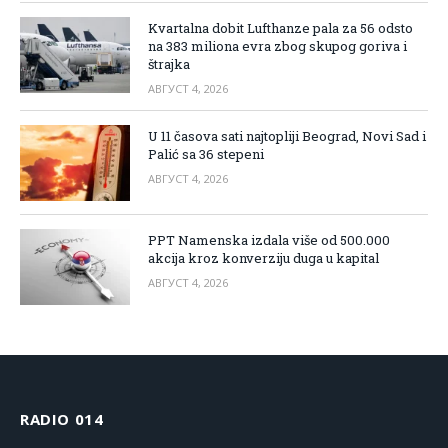
Kvartalna dobit Lufthanze pala za 56 odsto
na 383 miliona evra zbog skupog goriva i
štrajka
АВГУСТ 4, 2026
U 11 časova sati najtopliji Beograd, Novi Sad i
Palić sa 36 stepeni
АВГУСТ 4, 2026
PPT Namenska izdala više od 500.000
akcija kroz konverziju duga u kapital
АВГУСТ 4, 2026
RADIO 014